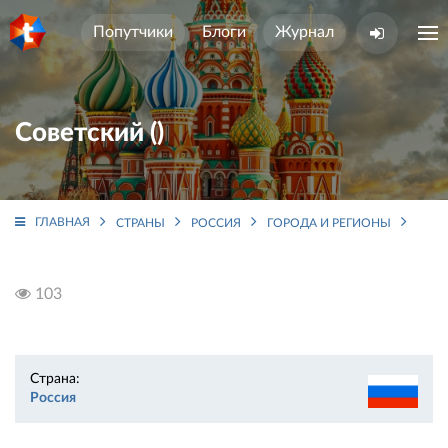
Попутчики
Блоги
Журнал
Советский ()
ГЛАВНАЯ
СТРАНЫ
РОССИЯ
ГОРОДА И РЕГИОНЫ
ЛЕН
103
Страна:
Россия