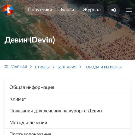
Попутчики
Блоги
Журнал
Девин (Devin)
ГЛАВНАЯ
СТРАНЫ
БОЛГАРИЯ
ГОРОДА И РЕГИОНЫ
ДЕ
Общая информация
Климат
Показания для лечения на курорте Девин
Методы лечения
Противопоказания