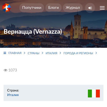
Попутчики
Блоги
Журнал
Вернацца (Vernazza)
ГЛАВНАЯ
СТРАНЫ
ИТАЛИЯ
ГОРОДА И РЕГИОНЫ
ЛИГУ
1073
Страна:
Италия