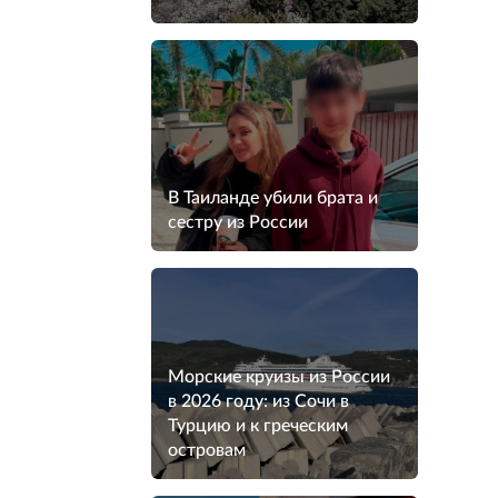
В Таиланде убили брата и
сестру из России
Морские круизы из России
в 2026 году: из Сочи в
Турцию и к греческим
островам