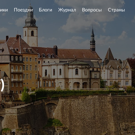
ики
Поездки
Блоги
Журнал
Вопросы
Страны
)