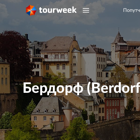
Попутч
Бердорф (Berdorf