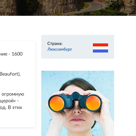
Страна:
Люксембург
ние - 1600
eaufort),
ь огромную
щерой» -
д. В этих