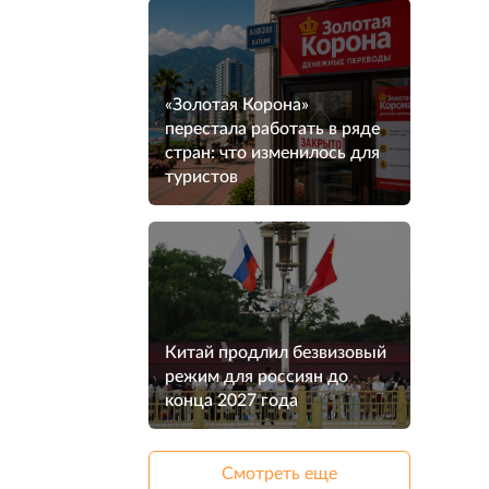
«Золотая Корона»
перестала работать в ряде
стран: что изменилось для
туристов
Китай продлил безвизовый
режим для россиян до
конца 2027 года
Смотреть еще