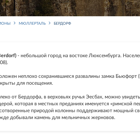
ГИОНЫ
МЮЛЛЕРТАЛЬ
БЕРДОРФ
erdorf)
- небольшой город на востоке Люксембурга. Населе
08).
оложен неплохо сохранившиеся развалины замка Бьюфорт (B
ткрыты для посещения.
леко от Бердорфа, в верховьях ручья Эесбах, можно увидет
щерой, которая в местных преданиях именуется «римской пе
 сотворенные природой колонны поддерживают мощный сво
жде добывали камень для мельничных жерновов.