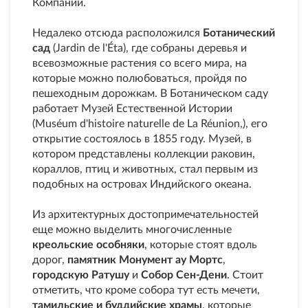
Компании.
Недалеко отсюда расположился
Ботанический
сад
(Jardin de l'Éta), где собраны деревья и
всевозможные растения со всего мира, на
которые можно полюбоваться, пройдя по
пешеходным дорожкам. В Ботаническом саду
работает Музей Естественной Истории
(Muséum d'histoire naturelle de La Réunion,), его
открытие состоялось в 1855 году. Музей, в
котором представлены коллекции раковин,
кораллов, птиц и животных, стал первым из
подобных на островах Индийского океана.
Из архитектурных достопримечательностей
еще можно выделить многочисленные
креольские особняки
, которые стоят вдоль
дорог,
памятник Монумент ау Мортс
,
городскую Ратушу
и
Собор Сен-Дени
. Стоит
отметить, что кроме собора тут есть мечети,
тамильские и буддийские храмы
, которые