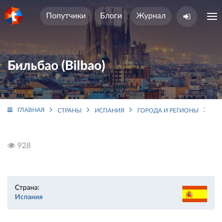
Попутчики
Блоги
Журнал
Бильбао (Bilbao)
ГЛАВНАЯ
СТРАНЫ
ИСПАНИЯ
ГОРОДА И РЕГИОНЫ
СТ
928
Страна:
Испания