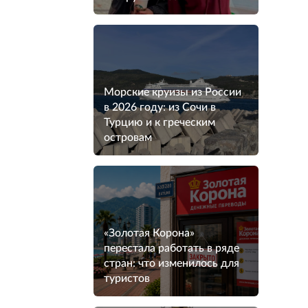
Морские круизы из России
в 2026 году: из Сочи в
Турцию и к греческим
островам
«Золотая Корона»
перестала работать в ряде
стран: что изменилось для
туристов