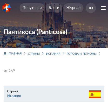
Попутчики
Блоги
Журнал
Пантикоса (Panticosa)
ГЛАВНАЯ
СТРАНЫ
ИСПАНИЯ
ГОРОДА И РЕГИОНЫ
АР
969
Страна:
Испания