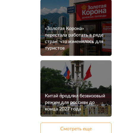
«Золотая Корона»
перестала работать в ряде
стран: что изменилось для
туристов
Китай продлил безвизовый
режим для россиян до
конца 2027 года
Смотреть еще