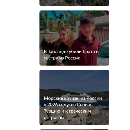
В Таиланде убили брата и
сестру из России
Морские круизы из России
в 2026 году: из Сочи в
Турцию и к греческим
островам