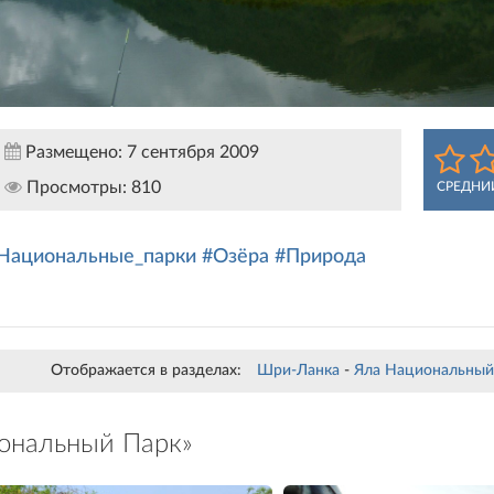
Размещено:
7 сентября 2009
Просмотры:
810
СРЕДНИ
Национальные_парки
#Озёра
#Природа
Отображается в разделах:
Шри-Ланка
-
Яла Национальный
ональный Парк»