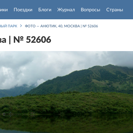
ики
Поездки
Блоги
Журнал
Вопросы
Страны
НЫЙ ПАРК
ФОТО — АНЮТИК, 40, МОСКВА | № 52606
а | № 52606