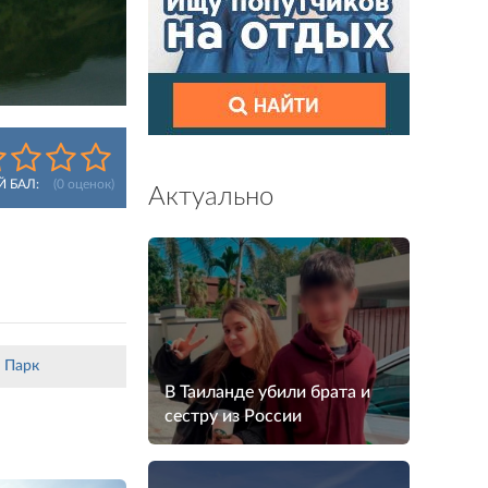
Й БАЛ:
(
0
оценок)
Актуально
 Парк
В Таиланде убили брата и
сестру из России