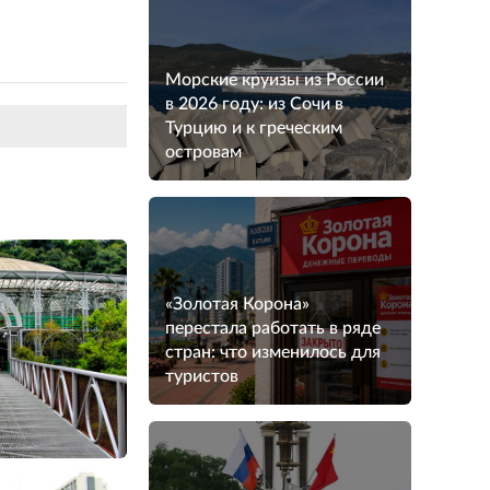
Морские круизы из России
в 2026 году: из Сочи в
Турцию и к греческим
островам
«Золотая Корона»
перестала работать в ряде
стран: что изменилось для
туристов