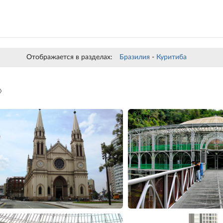
Отображается в разделах:
Бразилия
-
Куритиба
»