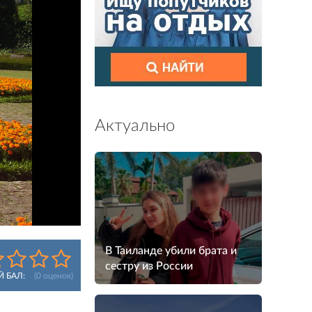
Актуально
В Таиланде убили брата и
сестру из России
Й БАЛ:
(
0
оценок)