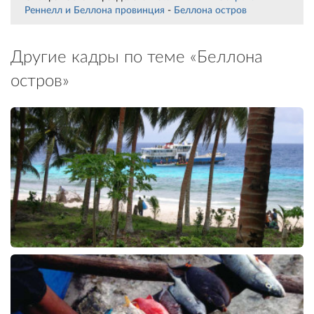
Реннелл и Беллона провинция
-
Беллона остров
Другие кадры по теме «Беллона
остров»