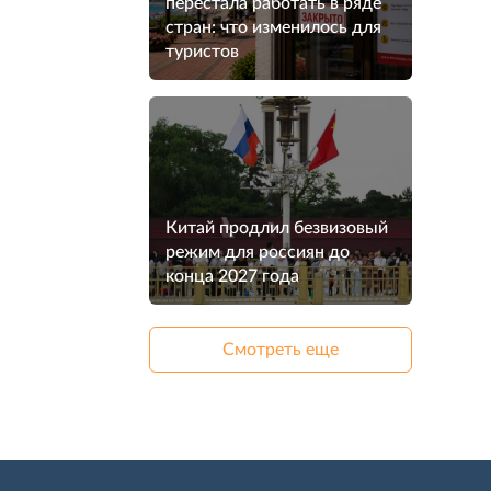
перестала работать в ряде
стран: что изменилось для
туристов
Китай продлил безвизовый
режим для россиян до
конца 2027 года
Смотреть еще