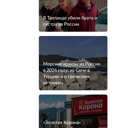
В Таиланде убили брата и
сестру из России
Морские круизы из России
в 2026 году: из Сочи в
Турцию и к греческим
островам
«Золотая Корона»