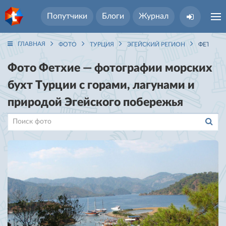
Попутчики
Блоги
Журнал
ГЛАВНАЯ
ФОТО
ТУРЦИЯ
ЭГЕЙСКИЙ РЕГИОН
ФЕТХИЕ
Фото Фетхие — фотографии морских
бухт Турции с горами, лагунами и
природой Эгейского побережья