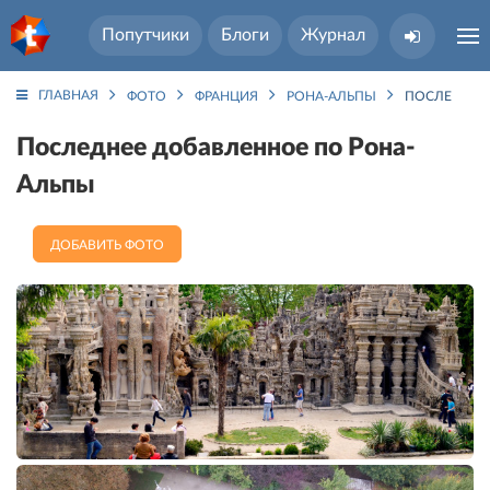
Попутчики
Блоги
Журнал
ГЛАВНАЯ
ФОТО
ФРАНЦИЯ
РОНА-АЛЬПЫ
ПОСЛЕДНЕЕ
Последнее добавленное по Рона-
Альпы
ДОБАВИТЬ ФОТО