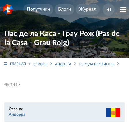
Попутчики
Блоги
Журнал
Пас де ла Каса - Грау Рож (Pas de
la Casa - Grau Roig)
ГЛАВНАЯ
СТРАНЫ
АНДОРРА
ГОРОДА И РЕГИОНЫ
ГРА
1417
Страна:
Андорра