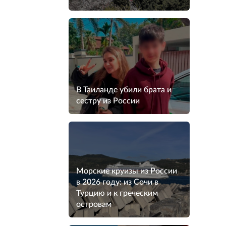
В Таиланде убили брата и
сестру из России
Морские круизы из России
в 2026 году: из Сочи в
Турцию и к греческим
островам