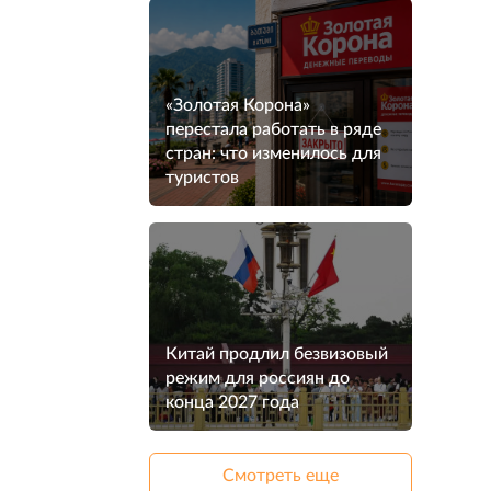
«Золотая Корона»
перестала работать в ряде
стран: что изменилось для
туристов
Китай продлил безвизовый
режим для россиян до
конца 2027 года
Смотреть еще