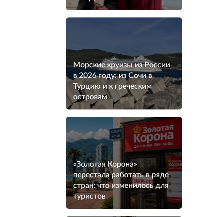
Морские круизы из России
в 2026 году: из Сочи в
Турцию и к греческим
островам
«Золотая Корона»
перестала работать в ряде
стран: что изменилось для
туристов