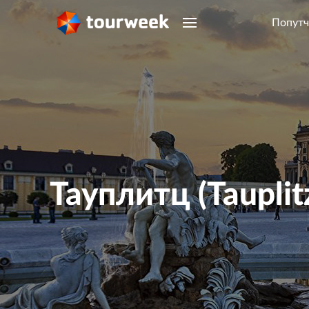
Попутч
Тауплитц (Tauplit