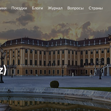
ики
Поездки
Блоги
Журнал
Вопросы
Страны
z)