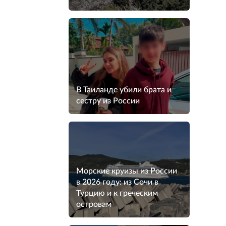
В Таиланде убили брата и
сестру из России
Морские круизы из России
в 2026 году: из Сочи в
Турцию и к греческим
островам