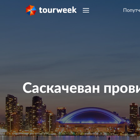
Попутч
Саскачеван пров