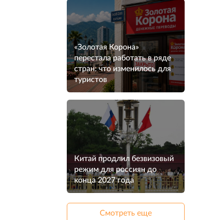
«Золотая Корона»
перестала работать в ряде
стран: что изменилось для
туристов
Китай продлил безвизовый
режим для россиян до
конца 2027 года
Смотреть еще