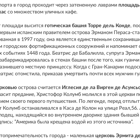
порта в город проходит через затененную лаврами
площадь
кас
со множеством уличных кафе.
от площади высится
готическая башня Торре дель Конде
, по
первым испанским правителем острова Эрманом Пераса-ст
ванная в 1997 году, она является единственным сохранивш
м городских фортификационных сооружений и напоминает 
х событиях 1448 года. Беатрис де Бабалилла, супруга Эрма
забаррикадировалась в стенах башни после того, как гуанчи
азнившего местную принцессу. Когда с Гран-Канарии подос
атрис отомстила, приказав умертвить почти всех мужчин гу
ерковью
острова считается
Иглесия де ла Вирген де Асунсь
гласит предание, Христофор Колумб молился в этой церкви 
ем своего первого путешествия. По легенде, перед отплыт
 Колумб останавливался в Каса де Колон на улице Реал,56.
лодец, находящийся во внутреннем дворике здания бывшей
дпись: ”Америка была крещена водой из этого источника”.
топримечательность города - маленькая
церковь Эрмита д