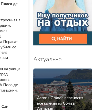
 Пласа де
строенная в
аршим.
имся
о
на Пераса-
 убили ее
пела
анчи.
Актуально
он
на улице
перед
ием в
 А Посо де
 таможни,
Astoria Grande переносит
все круизы из Сочи в
е Сан
Анталью