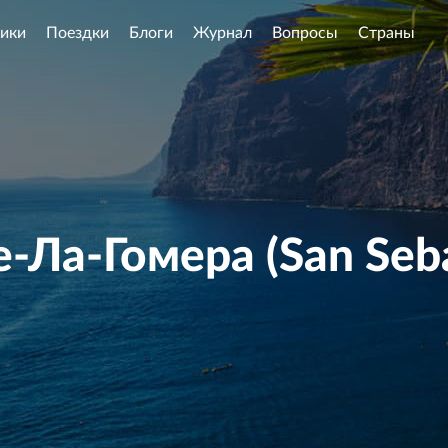
ики
Поездки
Блоги
Журнал
Вопросы
Страны
-Ла-Гомера (San Seba