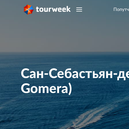
Попутч
Сан-Себастьян-де
Gomera)