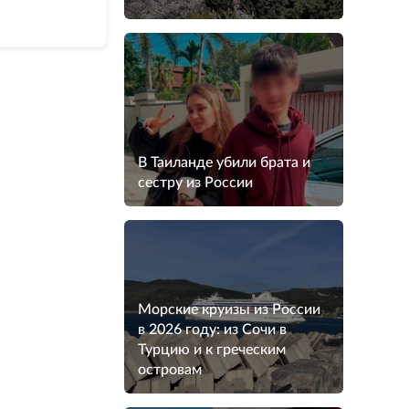
В Таиланде убили брата и
сестру из России
Морские круизы из России
в 2026 году: из Сочи в
Турцию и к греческим
островам