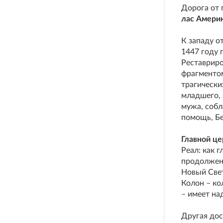
Дорога от 
лас Амери
К западу 
1447 году 
Реставриро
фрагменто
трагически
младшего, 
мужа, собл
помощь, Бе
Главной ц
Реал: как 
продолжени
Новый Свет
Колон – ко
– имеет на
Другая дос