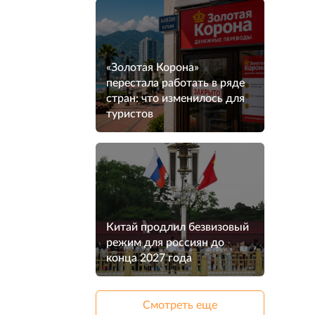
«Золотая Корона»
перестала работать в ряде
стран: что изменилось для
туристов
Китай продлил безвизовый
режим для россиян до
конца 2027 года
Смотреть еще