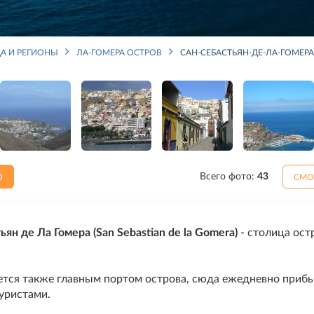
А И РЕГИОНЫ
ЛА-ГОМЕРА ОСТРОВ
САН-СЕБАСТЬЯН-ДЕ-ЛА-ГОМЕРА
Всего фото:
43
О
СМО
ьян де Ла Гомера (San Sebastian de la Gomera)
- столица ост
ется также главным портом острова, сюда ежедневно приб
уристами.