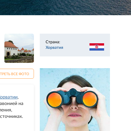
Страна:
Хорватия
ТРЕТЬ ВСЕ ФОТО
орватии
,
авонией на
ления,
сточниках.