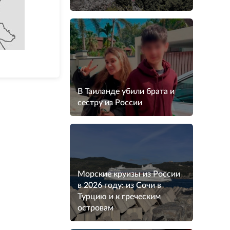
В Таиланде убили брата и
сестру из России
Морские круизы из России
в 2026 году: из Сочи в
Турцию и к греческим
островам