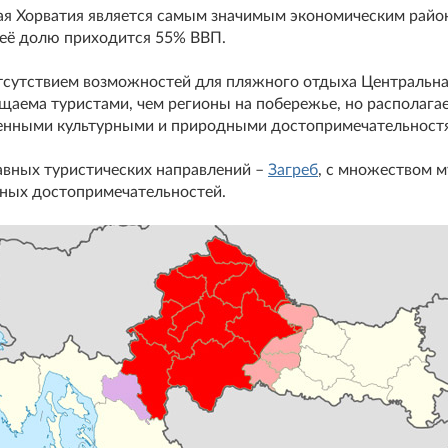
ая Хорватия является самым значимым экономическим райо
 её долю приходится 55% ВВП.
отсутствием возможностей для пляжного отдыха Центральна
щаема туристами, чем регионы на побережье, но располага
енными культурными и природными достопримечательност
авных туристических направлений –
Загреб
, с множеством м
ных достопримечательностей.