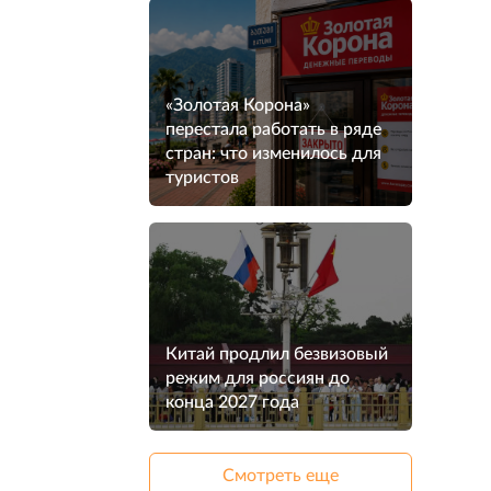
«Золотая Корона»
перестала работать в ряде
стран: что изменилось для
туристов
Китай продлил безвизовый
режим для россиян до
конца 2027 года
Смотреть еще