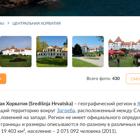
НЫ
ЦЕНТРАЛЬНАЯ ХОРВАТИЯ
Всего фото:
430
О
СМО
я Хорватия (Središnja Hrvatska)
– географический регион в
Х
щий территорию вокруг
Загреба
, расположенный между Сл
Словенией на западе. Регион не имеет официального опреде
 границы и размеры описываются по-разному в различных и
9 403 км², население – 2 071 092 человека (2011).