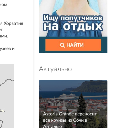
ном
я Хорватия
ет
ями.
узеев и
Актуально
Astoria Grande переносит
все круизы из Сочи в
Анталью