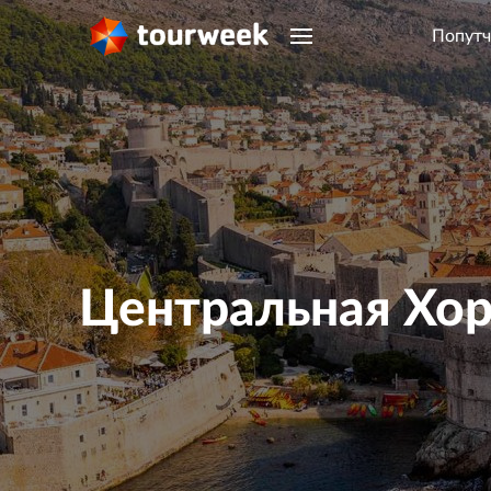
Попутч
Центральная Хорв