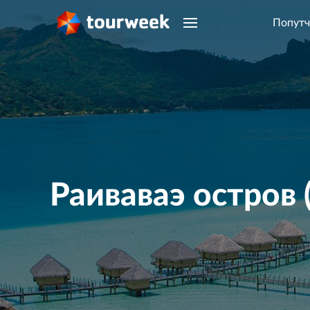
Попутч
Раиваваэ остров (