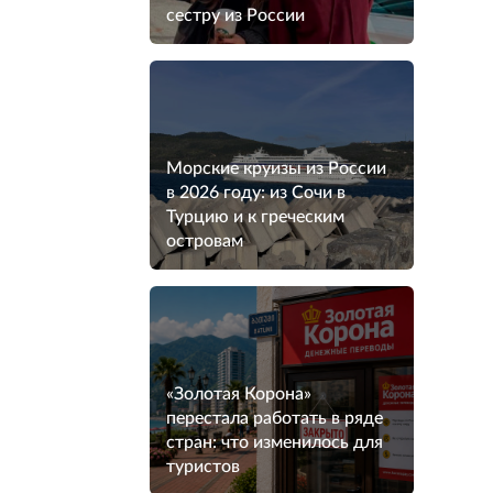
сестру из России
Морские круизы из России
в 2026 году: из Сочи в
Турцию и к греческим
островам
«Золотая Корона»
перестала работать в ряде
стран: что изменилось для
туристов