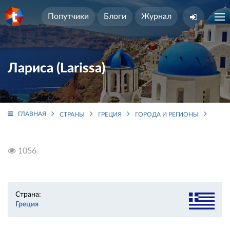
Попутчики
Блоги
Журнал
Лариса (Larissa)
ГЛАВНАЯ
СТРАНЫ
ГРЕЦИЯ
ГОРОДА И РЕГИОНЫ
ФЕСС
1056
Страна:
Греция