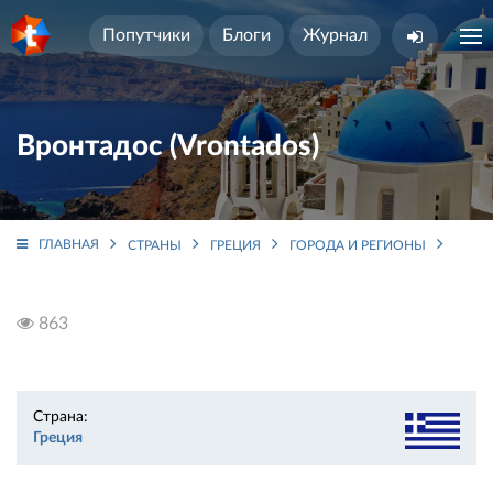
Попутчики
Блоги
Журнал
Вронтадос (Vrontados)
ГЛАВНАЯ
СТРАНЫ
ГРЕЦИЯ
ГОРОДА И РЕГИОНЫ
СЕВЕ
863
Страна:
Греция