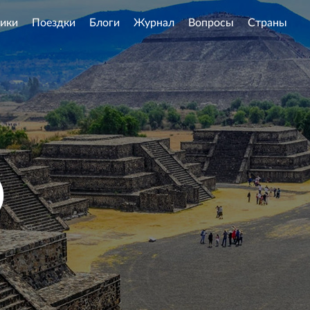
ики
Поездки
Блоги
Журнал
Вопросы
Страны
)