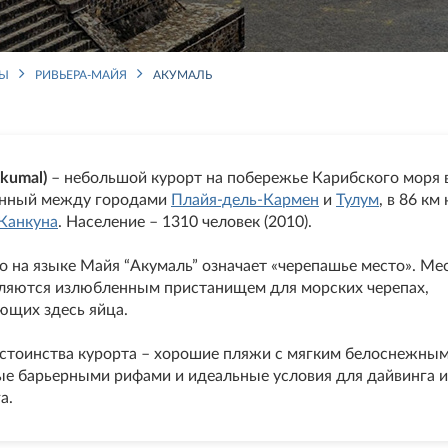
НЫ
РИВЬЕРА-МАЙЯ
АКУМАЛЬ
kumal)
– небольшой курорт на побережье Карибского моря 
нный между городами
Плайя-дель-Кармен
и
Тулум
, в 86 км
Канкуна
. Население – 1310 человек (2010).
о на языке Майя “Акумаль” означает «черепашье место». М
вляются излюбленным пристанищем для морских черепах,
ющих здесь яйца.
стоинства курорта – хорошие пляжи с мягким белоснежным
е барьерными рифами и идеальные условия для дайвинга и
а.