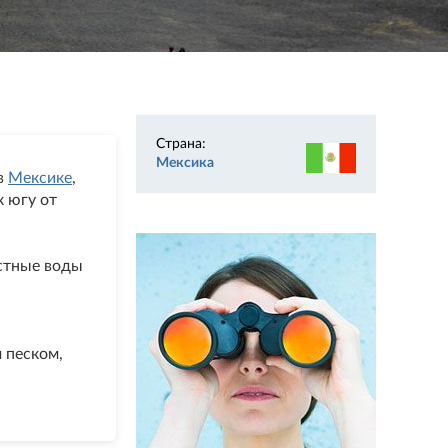
Страна:
Мексика
в
Мексике
,
 к югу от
естные воды
 песком,