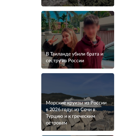
В Таиланде убили брата и
сестру из России
Морские круизы из России
в 2026 году: из Сочи в
Турцию и к греческим
островам