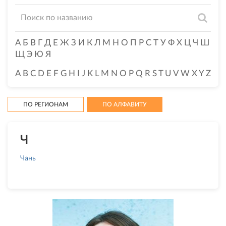
А
Б
В
Г
Д
Е
Ж
З
И
К
Л
М
Н
О
П
Р
С
Т
У
Ф
Х
Ц
Ч
Ш
Щ
Э
Ю
Я
A
B
C
D
E
F
G
H
I
J
K
L
M
N
O
P
Q
R
S
T
U
V
W
X
Y
Z
ПО РЕГИОНАМ
ПО АЛФАВИТУ
Ч
Чань