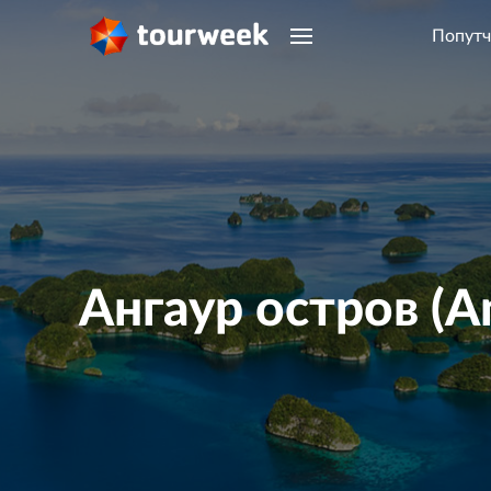
Попутч
Ангаур остров (An