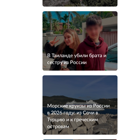
В Таиланде убили брата и
сестру из России
Морские круизы из России
в 2026 году: из Сочи в
Турцию и к греческим
островам