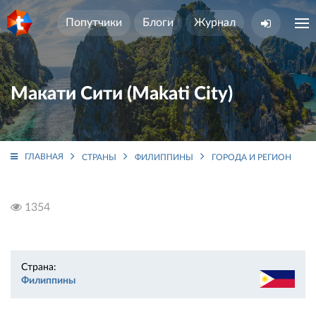
Попутчики
Блоги
Журнал
Макати Сити (Makati City)
ГЛАВНАЯ
СТРАНЫ
ФИЛИППИНЫ
ГОРОДА И РЕГИОНЫ
1354
Страна:
Филиппины