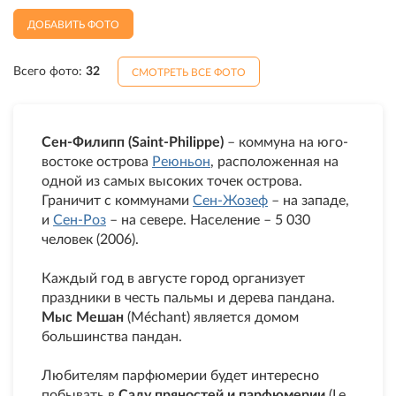
ДОБАВИТЬ ФОТО
Всего фото:
32
СМОТРЕТЬ ВСЕ ФОТО
Сен-Филипп (Saint-Philippe)
– коммуна на юго-
востоке острова
Реюньон
, расположенная на
одной из самых высоких точек острова.
Граничит с коммунами
Сен-Жозеф
– на западе,
и
Сен-Роз
– на севере. Население – 5 030
человек (2006).
Каждый год в августе город организует
праздники в честь пальмы и дерева пандана.
Мыс Мешан
(Méchant) является домом
большинства пандан.
Любителям парфюмерии будет интересно
побывать в
Саду пряностей и парфюмерии
(Le