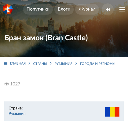
Попутчики
Блоги
Журнал
Бран замок (Bran Castle)
ГЛАВНАЯ
СТРАНЫ
РУМЫНИЯ
ГОРОДА И РЕГИОНЫ
БР
1027
Страна:
Румыния