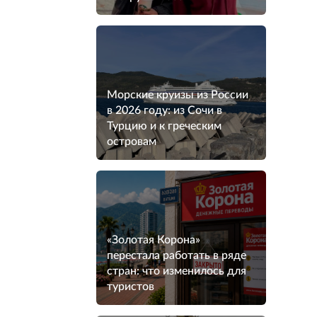
Морские круизы из России
в 2026 году: из Сочи в
Турцию и к греческим
островам
«Золотая Корона»
перестала работать в ряде
стран: что изменилось для
туристов