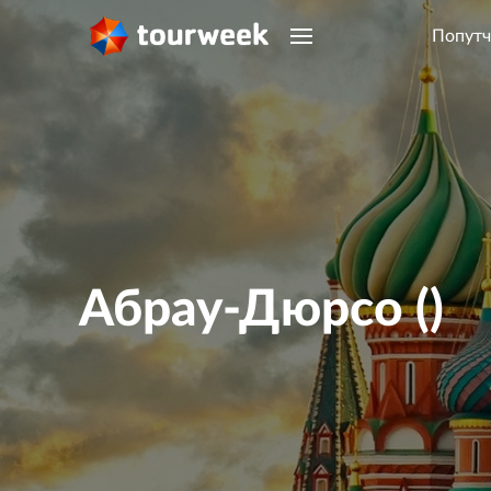
Попутч
Абрау-Дюрсо ()