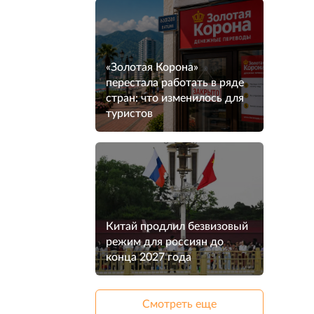
«Золотая Корона»
перестала работать в ряде
стран: что изменилось для
туристов
Китай продлил безвизовый
режим для россиян до
конца 2027 года
Смотреть еще