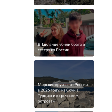
В Таиланде убили брата и
сестру из России
Морские круизы из России
в 2026 году: из Сочи в
Турцию и к греческим
островам