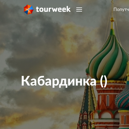
Попутч
Кабардинка ()