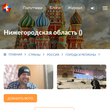
Попутчики
Блоги
Журнал
Нижегородская область ()
ГЛАВНАЯ
СТРАНЫ
РОССИЯ
ГОРОДА И РЕГИОНЫ
НИЖ
ДОБАВИТЬ ФОТО