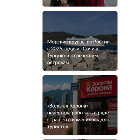
Морские круизы из России
в 2026 году: из Сочи в
Турцию и к греческим
островам
«Золотая Корона»
перестала работать в ряде
стран: что изменилось для
туристов