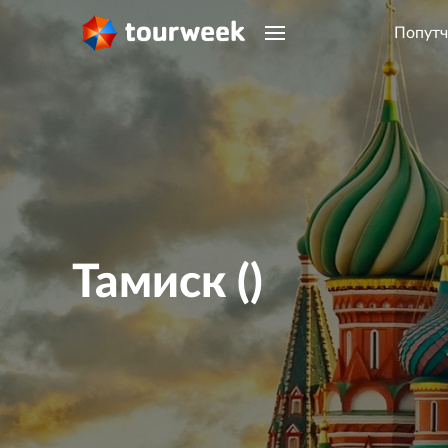
Попутч
Тамиск ()