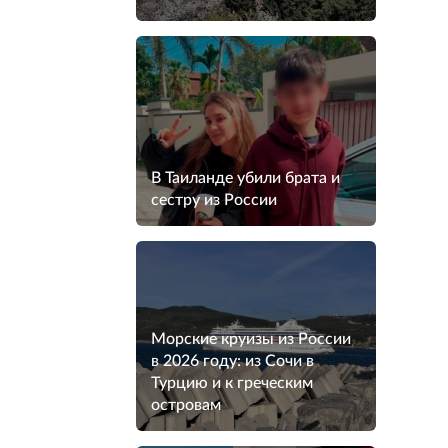
В Таиланде убили брата и
сестру из России
Морские круизы из России
в 2026 году: из Сочи в
Турцию и к греческим
островам