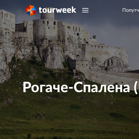
Попутч
Рогаче-Спалена (