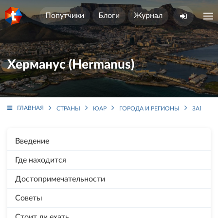
Попутчики
Блоги
Журнал
Херманус (Hermanus)
ГЛАВНАЯ
СТРАНЫ
ЮАР
ГОРОДА И РЕГИОНЫ
ЗАПАДН
Введение
Где находится
Достопримечательности
Советы
Стоит ли ехать