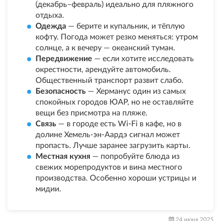
(декабрь–февраль) идеально для пляжного
отдыха.
Одежда
— берите и купальник, и тёплую
кофту. Погода может резко меняться: утром
солнце, а к вечеру — океанский туман.
Передвижение
— если хотите исследовать
окрестности, арендуйте автомобиль.
Общественный транспорт развит слабо.
Безопасность
— Херманус один из самых
спокойных городов ЮАР, но не оставляйте
вещи без присмотра на пляже.
Связь
— в городе есть Wi-Fi в кафе, но в
долине Хемель-эн-Аардэ сигнал может
пропасть. Лучше заранее загрузить карты.
Местная кухня
— попробуйте блюда из
свежих морепродуктов и вина местного
производства. Особенно хороши устрицы и
мидии.
24 июня 2025