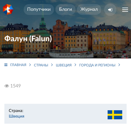
Попутчики
Блоги
Журнал
Фалун (Falun)
ГЛАВНАЯ
СТРАНЫ
ШВЕЦИЯ
ГОРОДА И РЕГИОНЫ
ЦЕН
1549
Страна:
Швеция