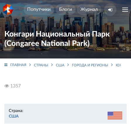
Попутчики
Блоги
Журнал
Конгари Национальный Парк
(Congaree National Park)
ГЛАВНАЯ
СТРАНЫ
США
ГОРОДА И РЕГИОНЫ
ЮЖНАЯ 
1357
Страна:
США