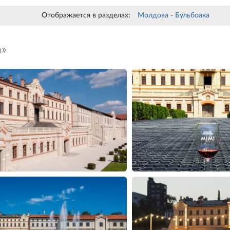
Отображается в разделах:
Молдова
-
Бульбоака
а»