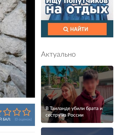
Актуально
В Таиланде убили брата и
сестру из России
Й БАЛ:
(
0
оценок)