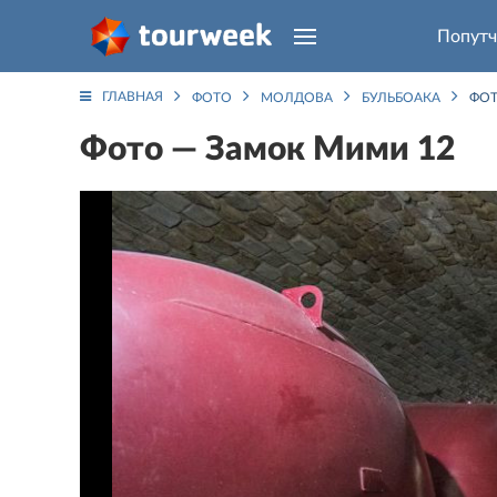
Попутч
ГЛАВНАЯ
ФОТО
МОЛДОВА
БУЛЬБОАКА
ФОТ
Фото — Замок Мими 12