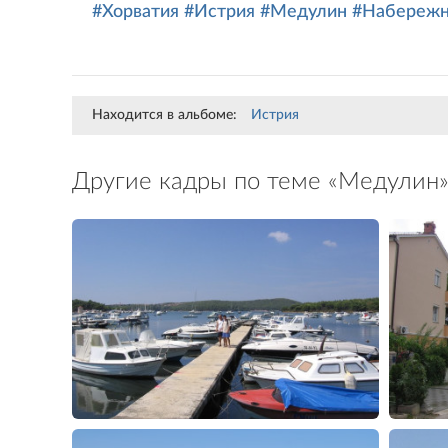
#Хорватия
#Истрия
#Медулин
#Набереж
Находится в альбоме:
Истрия
Другие кадры по теме «Медулин