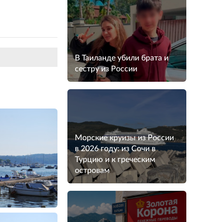
В Таиланде убили брата и
сестру из России
Морские круизы из России
в 2026 году: из Сочи в
Турцию и к греческим
островам