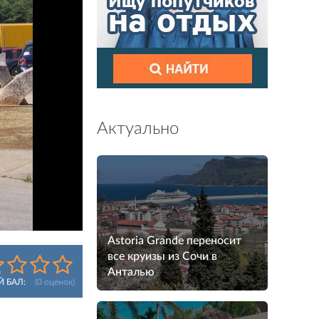
Актуально
Astoria Grande переносит
все круизы из Сочи в
Анталью
Й БАЛ:
(
0
оценок)