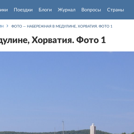
ики
Поездки
Блоги
Журнал
Вопросы
Страны
ИН
ФОТО — НАБЕРЕЖНАЯ В МЕДУЛИНЕ, ХОРВАТИЯ. ФОТО 1
улине, Хорватия. Фото 1