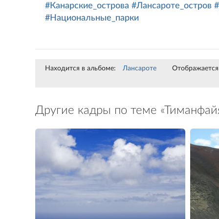
#Канарские_острова
#Лансароте_остров
#Национальные_парки
Находится в альбоме:
Лансароте
Отображается 
Другие кадры по теме «Тиманфай