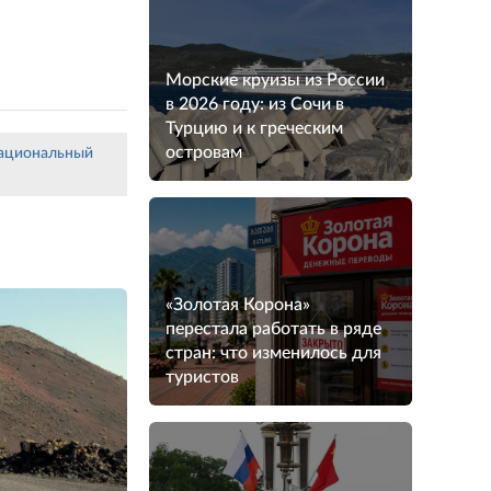
Морские круизы из России
в 2026 году: из Сочи в
Турцию и к греческим
островам
ациональный
«Золотая Корона»
перестала работать в ряде
стран: что изменилось для
туристов