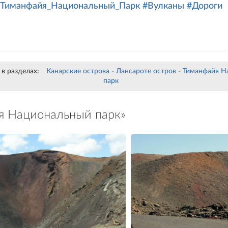
#Тиманфайя_Национальный_Парк
#Вулканы
#Дороги
в разделах:
Канарские острова
-
Лансароте остров
-
Тиманфайя Н
парк
я Национальный парк»