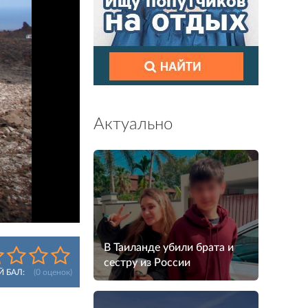
Актуально
В Таиланде убили брата и
сестру из России
Й БАЛ:
(
0
оценок)