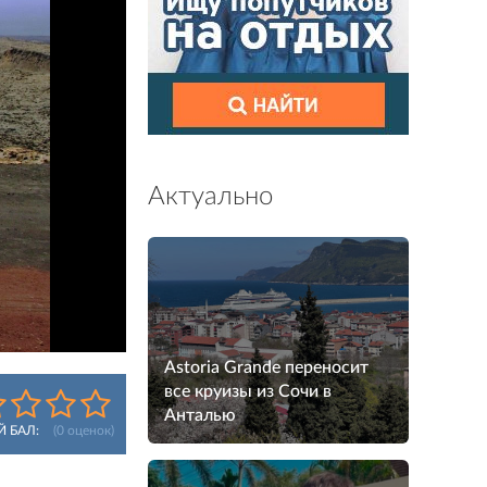
Актуально
Astoria Grande переносит
все круизы из Сочи в
Анталью
Й БАЛ:
(
0
оценок)