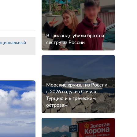
В Таиланде убили брата и
сестру из России
ациональный
Морские круизы из России
в 2026 году: из Сочи в
Турцию и к греческим
островам