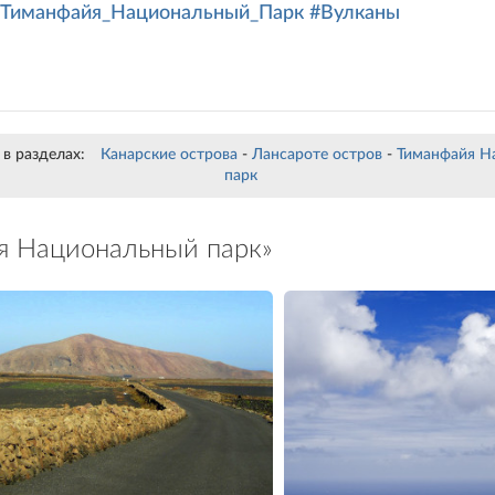
#Тиманфайя_Национальный_Парк
#Вулканы
в разделах:
Канарские острова
-
Лансароте остров
-
Тиманфайя Н
парк
я Национальный парк»