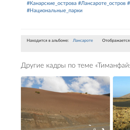
#Канарские_острова
#Лансароте_остров
#Национальные_парки
Находится в альбоме:
Лансароте
Отображается 
Другие кадры по теме «Тиманфай