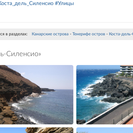
Коста_дель_Силенсио
#Улицы
я в разделах:
Канарские острова
-
Тенерифе остров
-
Коста-дель
ль-Силенсио»