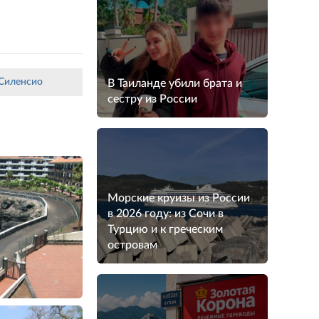
-Силенсио
В Таиланде убили брата и
сестру из России
Морские круизы из России
в 2026 году: из Сочи в
Турцию и к греческим
островам