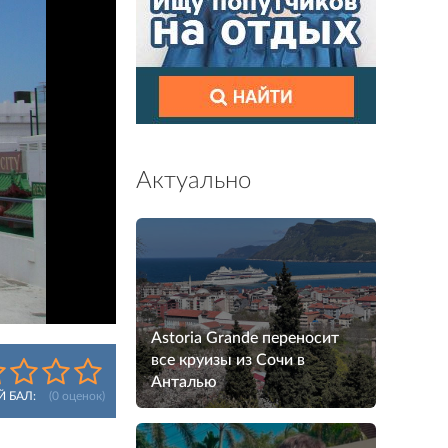
Актуально
Astoria Grande переносит
все круизы из Сочи в
Анталью
Й БАЛ:
(
0
оценок)