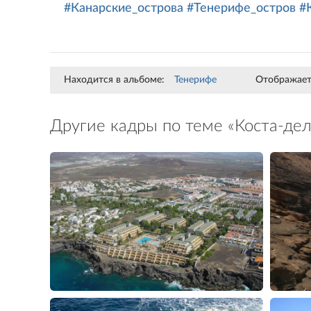
#Канарские_острова
#Тенерифе_остров
#
Находится в альбоме:
Тенерифе
Отображаетс
Другие кадры по теме «Коста-де