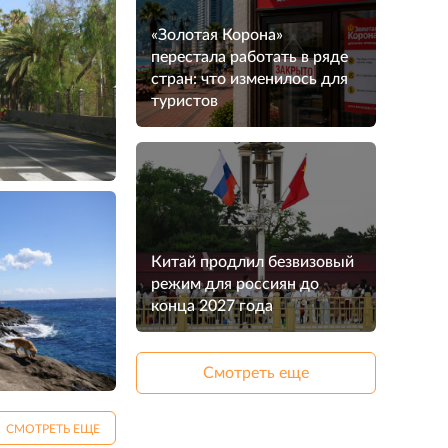
«Золотая Корона»
перестала работать в ряде
стран: что изменилось для
туристов
Китай продлил безвизовый
режим для россиян до
конца 2027 года
Смотреть еще
СМОТРЕТЬ ЕЩЕ