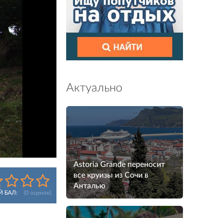
Актуально
Astoria Grande переносит
все круизы из Сочи в
Анталью
Й БАЛ:
(
0
оценок)