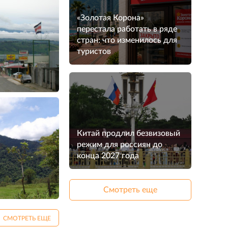
«Золотая Корона»
перестала работать в ряде
стран: что изменилось для
туристов
Китай продлил безвизовый
режим для россиян до
конца 2027 года
Смотреть еще
СМОТРЕТЬ ЕЩЕ