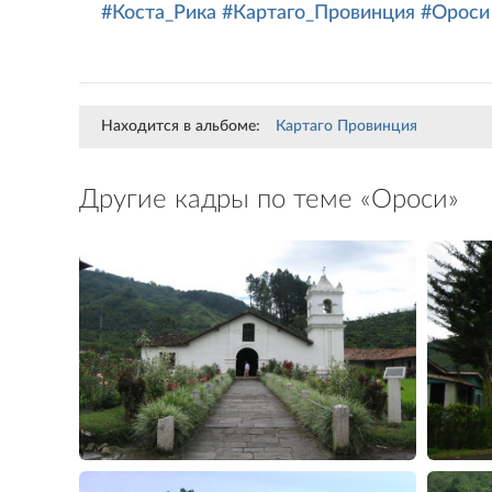
#Коста_Рика
#Картаго_Провинция
#Ороси
Находится в альбоме:
Картаго Провинция
Другие кадры по теме «Ороси»