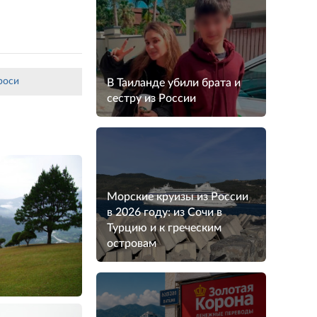
роси
В Таиланде убили брата и
сестру из России
Морские круизы из России
в 2026 году: из Сочи в
Турцию и к греческим
островам