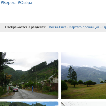
#Берега
#Озёра
Отображается в разделах:
Коста-Рика
-
Картаго провинция
-
О