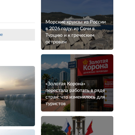
Морские круизы из России
в 2026 году: из Сочи в
ле
Турцию и к греческим
островам
«Золотая Корона»
перестала работать в ряде
стран: что изменилось для
туристов