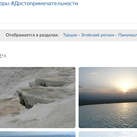
Горы
#Достопримечательности
Отображается в разделах:
Турция
-
Эгейский регион
-
Памукка
е»