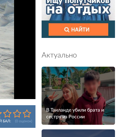
Актуально
В Таиланде убили брата и
сестру из России
Й БАЛ:
(
0
оценок)