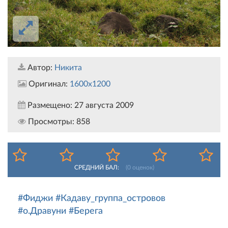
Автор:
Никита
Оригинал:
1600x1200
Размещено:
27 августа 2009
Просмотры:
858
СРЕДНИЙ БАЛ:
(
0
оценок)
#Фиджи
#Кадаву_группа_островов
#о.Дравуни
#Берега