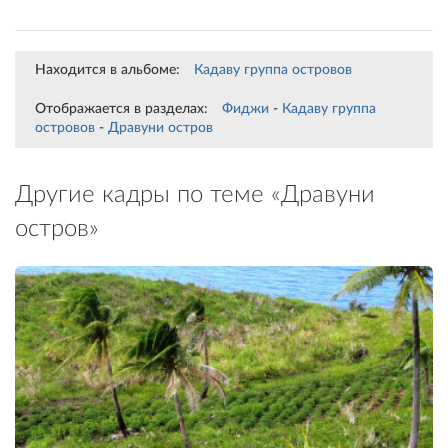
Находится в альбоме:
Кадаву группа островов
Отображается в разделах:
Фиджи
-
Кадаву группа
островов
-
Дравуни остров
Другие кадры по теме «Дравуни
остров»