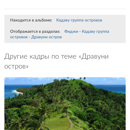
Находится в альбоме:
Кадаву группа островов
Отображается в разделах:
Фиджи
-
Кадаву группа
островов
-
Дравуни остров
Другие кадры по теме «Дравуни
остров»