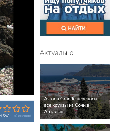
Актуально
Astoria Grande переносит
все круизы из Сочи в
Анталью
Й БАЛ:
(
0
оценок)