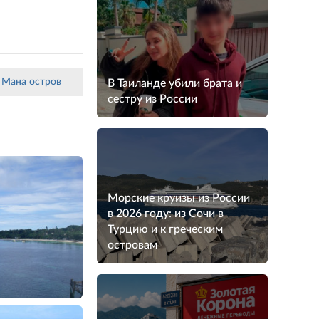
-
Мана остров
В Таиланде убили брата и
сестру из России
Морские круизы из России
в 2026 году: из Сочи в
Турцию и к греческим
островам