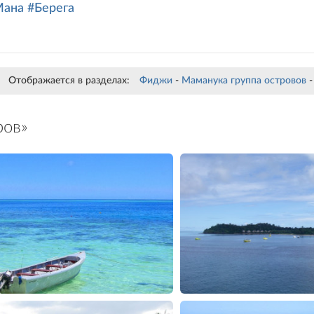
Мана
#Берега
Отображается в разделах:
Фиджи
-
Маманука группа островов
ров»