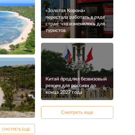
«Золотая Корона»
перестала работать в ряде
стран: что изменилось для
туристов
Китай продлил безвизовый
режим для россиян до
конца 2027 года
Смотреть еще
СМОТРЕТЬ ЕЩЕ