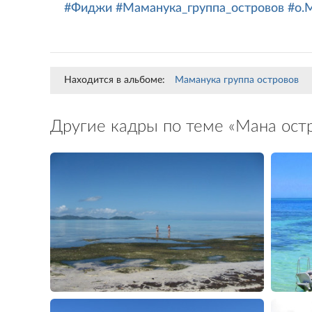
#Фиджи
#Маманука_группа_островов
#о.
Находится в альбоме:
Маманука группа островов
Другие кадры по теме «Мана ост