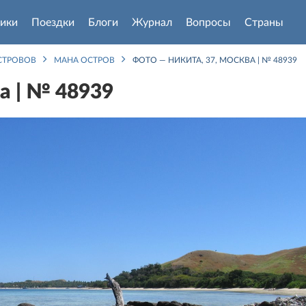
ики
Поездки
Блоги
Журнал
Вопросы
Страны
СТРОВОВ
МАНА ОСТРОВ
ФОТО — НИКИТА, 37, МОСКВА | № 48939
а | № 48939