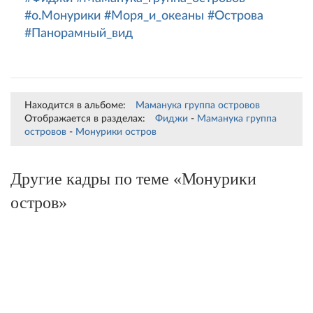
СРЕДНИЙ БАЛ:
(
0
оценок)
#Фиджи
#Маманука_группа_островов
#о.Монурики
#Моря_и_океаны
#Острова
#Панорамный_вид
Находится в альбоме:
Маманука группа островов
Отображается в разделах:
Фиджи
-
Маманука группа
островов
-
Монурики остров
Другие кадры по теме «Монурики
остров»