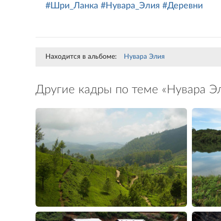
#Шри_Ланка
#Нувара_Элия
#Деревни
Находится в альбоме:
Нувара Элия
Другие кадры по теме «Нувара Э