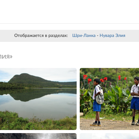
Отображается в разделах:
Шри-Ланка
-
Нувара Элия
лия»