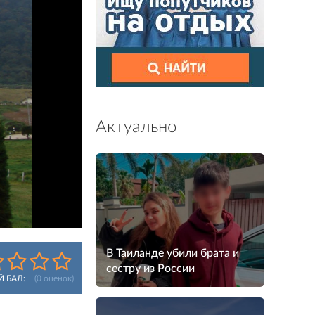
Актуально
В Таиланде убили брата и
сестру из России
Й БАЛ:
(
0
оценок)